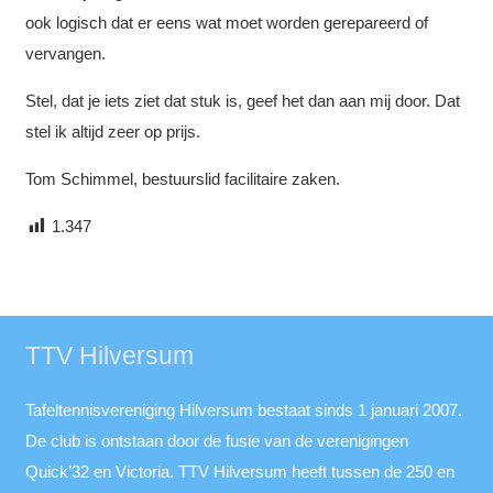
ook logisch dat er eens wat moet worden gerepareerd of
vervangen.
Stel, dat je iets ziet dat stuk is, geef het dan aan mij door. Dat
stel ik altijd zeer op prijs.
Tom Schimmel, bestuurslid facilitaire zaken.
1.347
TTV Hilversum
Tafeltennisvereniging Hilversum bestaat sinds 1 januari 2007.
De club is ontstaan door de fusie van de verenigingen
Quick’32 en Victoria. TTV Hilversum heeft tussen de 250 en