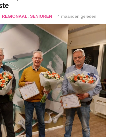
ste
,
REGIONAAL
,
SENIOREN
4 maanden geleden