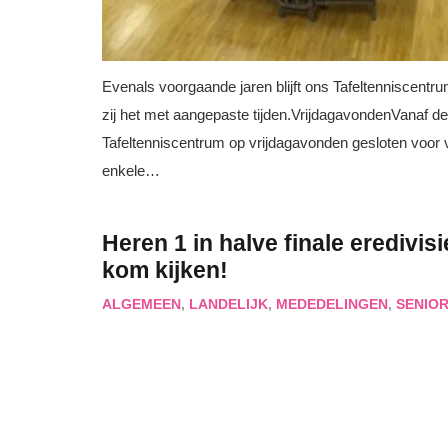
Evenals voorgaande jaren blijft ons Tafeltenniscent
zij het met aangepaste tijden.VrijdagavondenVanaf d
Tafeltenniscentrum op vrijdagavonden gesloten voor vr
enkele…
Heren 1 in halve finale eredivis
kom kijken!
ALGEMEEN
,
LANDELIJK
,
MEDEDELINGEN
,
SENIO