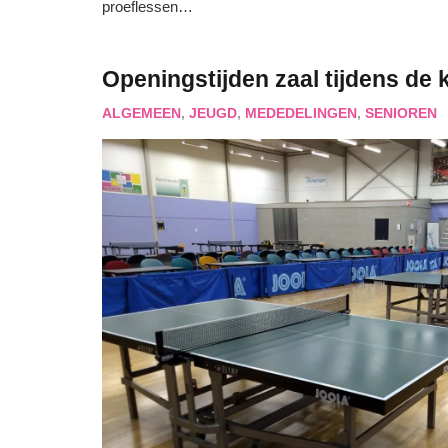
proeflessen…
Openingstijden zaal tijdens de 
ALGEMEEN
,
JEUGD
,
MEDEDELINGEN
,
SENIOREN