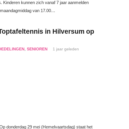
. Kinderen kunnen zich vanaf 7 jaar aanmelden
 op maandagmiddag van 17.00…
 Toptafeltennis in Hilversum op
DEDELINGEN
,
SENIOREN
1 jaar geleden
! Op donderdag 29 mei (Hemelvaartsdag) staat het