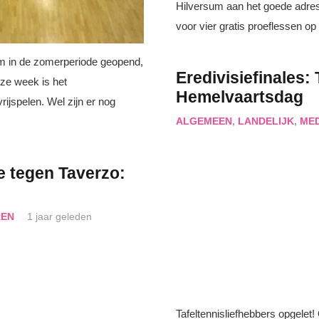
Hilversum aan het goede adres
voor vier gratis proeflessen
rum in de zomerperiode geopend,
Eredivisiefinales:
eze week is het
Hemelvaartsdag
ijspelen. Wel zijn er nog
ALGEMEEN
,
LANDELIJK
,
ME
ie tegen Taverzo:
REN
1 jaar geleden
Tafeltennisliefhebbers opgelet