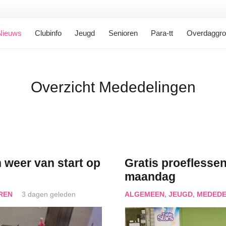
Nieuws
Clubinfo
Jeugd
Senioren
Para-tt
Overdaggr
Overzicht Mededelingen
 weer van start op
Gratis proeflessen
maandag
REN
3 dagen geleden
ALGEMEEN
,
JEUGD
,
MEDEDE