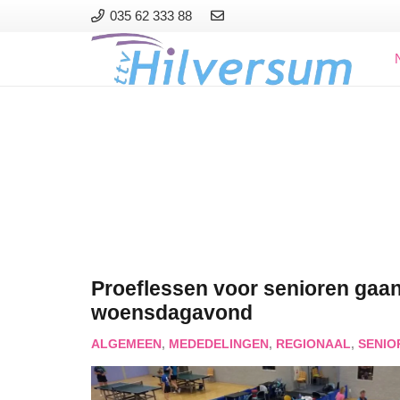
035 62 333 88
Proeflessen voor senioren gaan
woensdagavond
ALGEMEEN
,
MEDEDELINGEN
,
REGIONAAL
,
SENIO