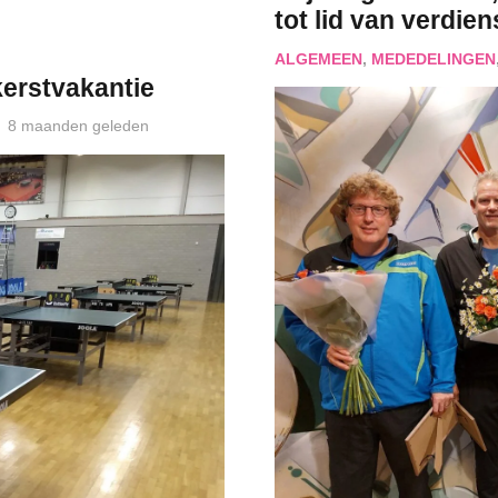
tot lid van verdien
ALGEMEEN
,
MEDEDELINGEN
kerstvakantie
8 maanden geleden