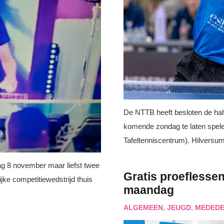
De NTTB heeft besloten de halve
komende zondag te laten spele
Tafeltenniscentrum). Hilversu
g 8 november maar liefst twee
Gratis proeflessen
ijke competitiewedstrijd thuis
maandag
ALGEMEEN
,
JEUGD
,
MEDEDE