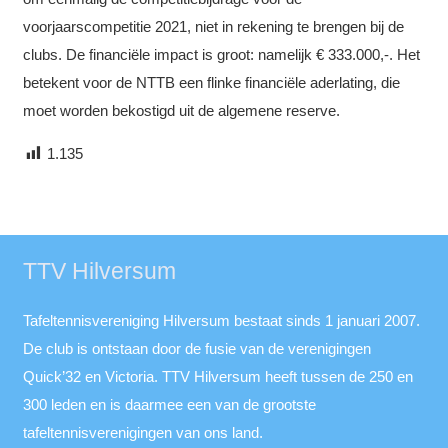
voorjaarscompetitie 2021, niet in rekening te brengen bij de
clubs. De financiële impact is groot: namelijk € 333.000,-. Het
betekent voor de NTTB een flinke financiële aderlating, die
moet worden bekostigd uit de algemene reserve.
1.135
TTV Hilversum
Tafeltennisvereniging Hilversum bestaat sinds 1 januari 2007.
De club is ontstaan door de fusie van de verenigingen
Quick’32 en Victoria. TTV Hilversum heeft tussen de 250 en
300 leden en is daarmee een van de grootste
tafeltennisverenigingen van ons land.