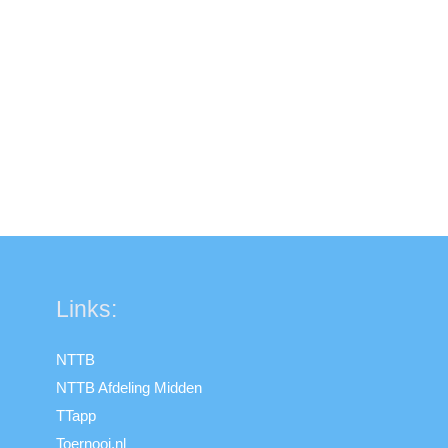
Links:
NTTB
NTTB Afdeling Midden
TTapp
Toernooi.nl