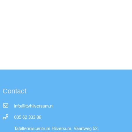
Contact
info@ttvhilversum.nl
035 62 333 88
Tafeltenniscentrum Hilversum, Vaartweg 52,