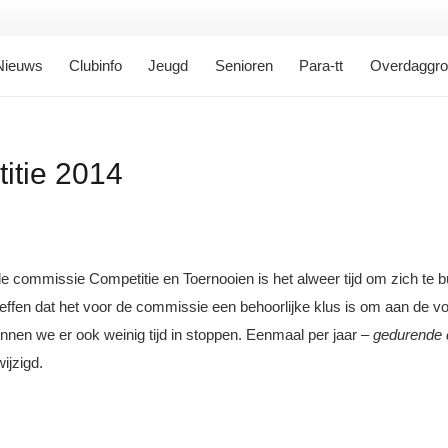
Nieuws
Clubinfo
Jeugd
Senioren
Para-tt
Overdaggr
itie 2014
e commissie Competitie en Toernooien is het alweer tijd om zich te b
seffen dat het voor de commissie een behoorlijke klus is om aan de
 kunnen we er ook weinig tijd in stoppen. Eenmaal per jaar –
gedurende 
ijzigd.