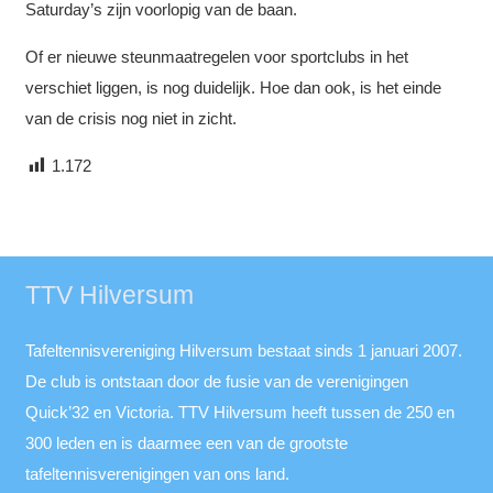
Saturday’s zijn voorlopig van de baan.
Of er nieuwe steunmaatregelen voor sportclubs in het
verschiet liggen, is nog duidelijk. Hoe dan ook, is het einde
van de crisis nog niet in zicht.
1.172
TTV Hilversum
Tafeltennisvereniging Hilversum bestaat sinds 1 januari 2007.
De club is ontstaan door de fusie van de verenigingen
Quick’32 en Victoria. TTV Hilversum heeft tussen de 250 en
300 leden en is daarmee een van de grootste
tafeltennisverenigingen van ons land.