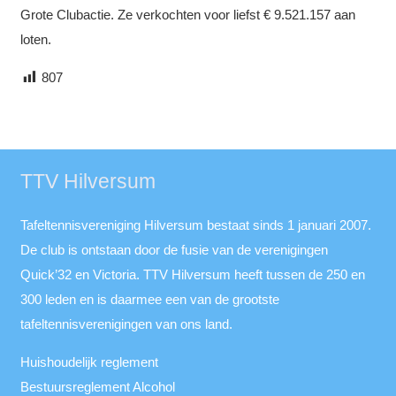
Grote Clubactie. Ze verkochten voor liefst € 9.521.157 aan
loten.
807
TTV Hilversum
Tafeltennisvereniging Hilversum bestaat sinds 1 januari 2007.
De club is ontstaan door de fusie van de verenigingen
Quick’32 en Victoria. TTV Hilversum heeft tussen de 250 en
300 leden en is daarmee een van de grootste
tafeltennisverenigingen van ons land.
Huishoudelijk reglement
Bestuursreglement Alcohol