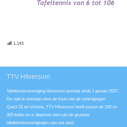
1.143
TTV Hilversum
Tafeltennisvereniging Hilversum bestaat sinds 1 januari 2007.
De club is ontstaan door de fusie van de verenigingen
Quick’32 en Victoria. TTV Hilversum heeft tussen de 250 en
300 leden en is daarmee een van de grootste
tafeltennisverenigingen van ons land.