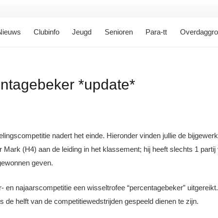
Nieuws
Clubinfo
Jeugd
Senioren
Para-tt
Overdaggr
entagebeker *update*
delingscompetitie nadert het einde.
Hieronder vinden jullie de bijgewer
ark (H4) aan de leiding in het klassement; hij heeft slechts 1 parti
 gewonnen geven.
- en najaarscompetitie een wisseltrofee “percentagebeker” uitgereikt.
s de helft van de competitiewedstrijden gespeeld dienen te zijn.