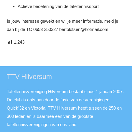
Actieve beoefening van de tafeltennissport
Is jouw interesse gewekt en wil je meer informatie, meld je
dan bij de TC 0653 250327 bertolofsen@hotmail.com
1.243
TTV Hilversum
Tafeltennisvereniging Hilversum bestaat sinds 1 januari 2007.
De club is ontstaan door de fusie van de verenigingen
Quick’32 en Victoria. TTV Hilversum heeft tussen de 250 en
300 leden en is daarmee een van de grootste
tafeltennisverenigingen van ons land.