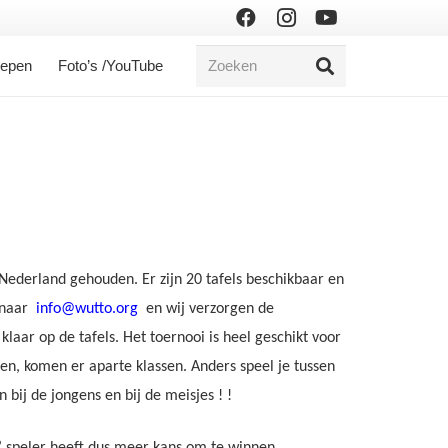
oepen
Foto’s /YouTube
Nederland gehouden. Er zijn 20 tafels beschikbaar en
n naar
info@wutto.org
en wij verzorgen de
klaar op de tafels.
Het toernooi is heel geschikt voor
en, komen er aparte klassen. Anders speel je tussen
 bij de jongens en bij de meisjes ! !
re’ speler heeft dus meer kans om te winnen