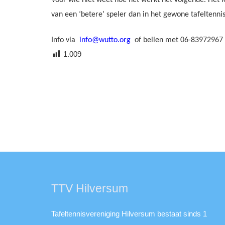
van een ‘betere’ speler dan in het gewone tafeltenni
Info via
info@wutto.org
of bellen met 06-83972967
1.009
TTV Hilversum
Tafeltennisvereniging Hilversum bestaat sinds 1