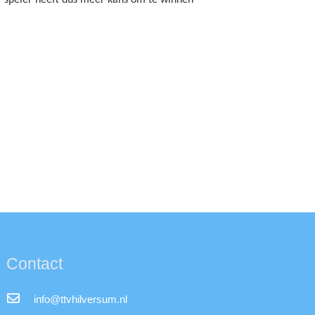
Contact
info@ttvhilversum.nl