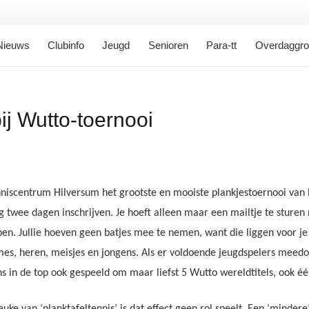
Nieuws
Clubinfo
Jeugd
Senioren
Para-tt
Overdaggr
ij Wutto-toernooi
niscentrum Hilversum het grootste en mooiste plankjestoernooi van 
g twee dagen inschrijven. Je hoeft alleen maar een mailtje te sture
doen.
Jullie hoeven geen batjes mee te nemen, want die liggen voor je 
mes, heren, meisjes en jongens. Als er voldoende jeugdspelers meedo
ns in de top ook gespeeld om maar liefst 5 Wutto wereldtitels, ook één
uke van ‘planktafeltennis’ is dat effect geen rol speelt. Een ‘minde