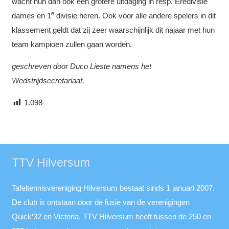
wacht hun dan ook een grotere uitdaging in resp. Eredivisie
e
dames en 1
divisie heren. Ook voor alle andere spelers in dit
klassement geldt dat zij zeer waarschijnlijk dit najaar met hun
team kampioen zullen gaan worden.
geschreven door Duco Lieste namens het
Wedstrijdsecretariaat.
1.098
TTV Hilversum
Tafeltennisvereniging Hilversum bestaat sinds 1 januari 2007.
De club is ontstaan door de fusie van de verenigingen
Quick’32 en Victoria. TTV Hilversum heeft tussen de 250 en