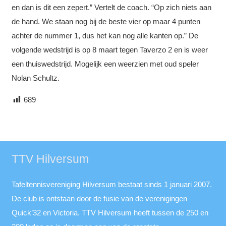
en dan is dit een zepert.” Vertelt de coach. “Op zich niets aan
de hand. We staan nog bij de beste vier op maar 4 punten
achter de nummer 1, dus het kan nog alle kanten op.” De
volgende wedstrijd is op 8 maart tegen Taverzo 2 en is weer
een thuiswedstrijd. Mogelijk een weerzien met oud speler
Nolan Schultz.
689
TTV Hilversum
Tafeltennisvereniging Hilversum bestaat sinds 1 januari 2007.
De club is ontstaan door de fusie van de verenigingen
Quick’32 en Victoria. TTV Hilversum heeft tussen de 250 en