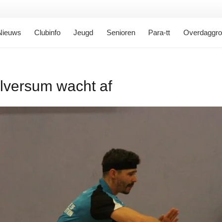
Nieuws
Clubinfo
Jeugd
Senioren
Para-tt
Overdaggr
ilversum wacht af