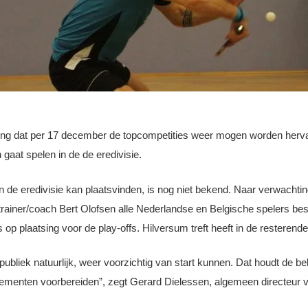
 dat per 17 december de topcompetities weer mogen worden hervat
gaat spelen in de de eredivisie.
de eredivisie kan plaatsvinden, is nog niet bekend. Naar verwachtin
 trainer/coach Bert Olofsen alle Nederlandse en Belgische spelers b
p plaatsing voor de play-offs. Hilversum treft heeft in de resteren
r publiek natuurlijk, weer voorzichtig van start kunnen. Dat houdt de 
venementen voorbereiden”, zegt Gerard Dielessen, algemeen directe