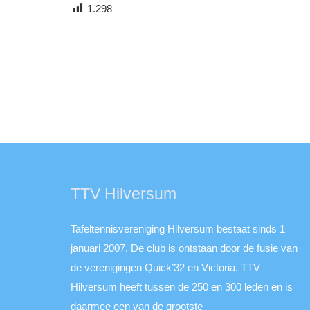
1.298
TTV Hilversum
Tafeltennisvereniging Hilversum bestaat sinds 1
januari 2007. De club is ontstaan door de fusie van
de verenigingen Quick’32 en Victoria. TTV
Hilversum heeft tussen de 250 en 300 leden en is
daarmee een van de grootste