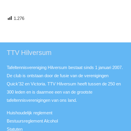
1.276
TTV Hilversum
Tafeltennisvereniging Hilversum bestaat sinds 1 januari 2007.
De club is ontstaan door de fusie van de verenigingen
Quick’32 en Victoria. TTV Hilversum heeft tussen de 250 en
300 leden en is daarmee een van de grootste
tafeltennisverenigingen van ons land.
Huishoudelijk reglement
Bestuursreglement Alcohol
Statuten