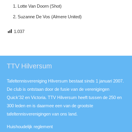
Lotte Van Doorn (Shot)
Suzanne De Vos (Almere United)
1.037
TTV Hilversum
Tafeltennisvereniging Hilversum bestaat sinds 1 januari 2007.
De club is ontstaan door de fusie van de verenigingen
Quick’32 en Victoria. TTV Hilversum heeft tussen de 250 en
300 leden en is daarmee een van de grootste
tafeltennisverenigingen van ons land.
Huishoudelijk reglement