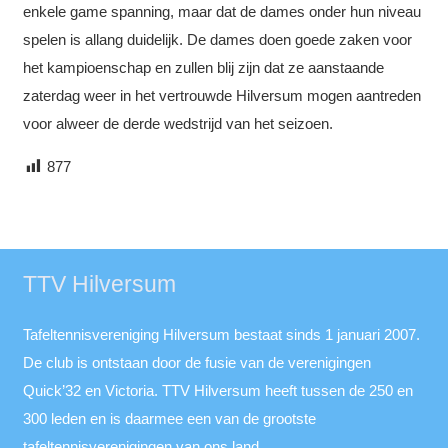
enkele game spanning, maar dat de dames onder hun niveau
spelen is allang duidelijk. De dames doen goede zaken voor
het kampioenschap en zullen blij zijn dat ze aanstaande
zaterdag weer in het vertrouwde Hilversum mogen aantreden
voor alweer de derde wedstrijd van het seizoen.
877
TTV Hilversum
Tafeltennisvereniging Hilversum bestaat sinds 1 januari 2007.
De club is ontstaan door de fusie van de verenigingen
Quick’32 en Victoria. TTV Hilversum heeft tussen de 250 en
300 leden en is daarmee een van de grootste
tafeltennisverenigingen van ons land.