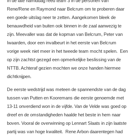
In de late namiddag reed team 3 in de personen van
Rene/Rene en Raymond naar Belcrum om te proberen daar
een goede uitslag neer te zetten. Aangekomen bleek de
benauwdheid van buiten ook binnen in de zaal aanwezig te
zijn. Meevaller was dat de kopman van Belcrum, Peter van
Iwaarden, door een invalbeurt in het eerste van Belcrum
vorige week niet meer in het tweede team mocht spelen. Een
op zijn zachtst gezegd een opmerkelijke beslissing van de
NTTB. Achteraf gezien mochten we onze handen hiermee
dichtknijpen.
De eerste wedstrijd was meteen de spannendste van de dag
tussen van Putten en Kooremans die eerste genoemde met
13-11 onverdiend won in de vijfde. Van de Velde was goed op
dreef en de omstandigheden haalde het beste in hem naar
boven. Vooral de overwinning op Lennart Slaats in zijn laatste
partij was van hoge kwaliteit. Rene Arbon daarentegen had