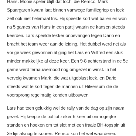
Hans. Mooie speler blijft dat toch, die Remco. Mark
Spaargaren kwam laat binnen vanwege familiegriep en leek
zelf ook niet helemaal fris. Hij speelde kort wat ballen en won
na 5 games van Hans in een partij waarin de kansen steeds
keerden. Lars speelde lekker onbevangen tegen Dario en
bracht het team weer aan de leiding. Het dubbel werd net als
vorige week gewonnen al ging het Lars en Wilfred een stuk
minder makkelijke af deze keer. Een 9-8 achterstand in de 5e
game werd ternauwernood nog omgezet in winst. In het
vervolg kwamen Mark, die wat uitgeblust leek, en Dario
steeds wat te kort tegen de mannen uit Hilversum die de
voorsprong regelmatig konden uitbouwen.
Lars had toen gelukkig wel de rally van de dag op zijn naam
gezet. Hij keepte de bal tot zeker 6 keer uit onmogelijke
standen en hoeken om tot slot met een fraaie BH-topspin uit
3e lijn alsnog te scoren. Remco kon het wel waarderen.