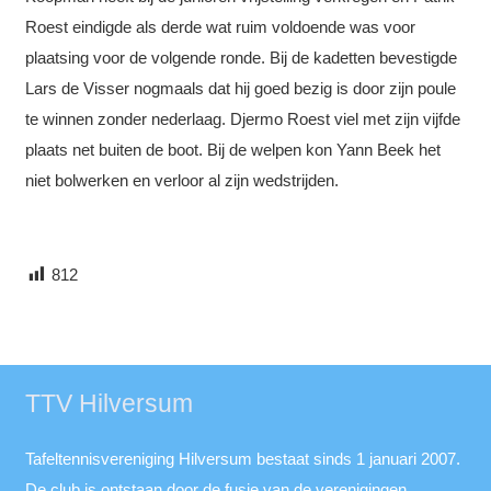
Roest eindigde als derde wat ruim voldoende was voor
plaatsing voor de volgende ronde. Bij de kadetten bevestigde
Lars de Visser nogmaals dat hij goed bezig is door zijn poule
te winnen zonder nederlaag. Djermo Roest viel met zijn vijfde
plaats net buiten de boot. Bij de welpen kon Yann Beek het
niet bolwerken en verloor al zijn wedstrijden.
812
TTV Hilversum
Tafeltennisvereniging Hilversum bestaat sinds 1 januari 2007.
De club is ontstaan door de fusie van de verenigingen