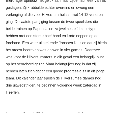
Bierdrager opnieuw het geluk aan haar zijde had, leek Van Es
geslagen. Zij krabbelde echter overeind en dwong een
verlenging af die voor Hilversum helaas met 14-12 verloren
ging. De laatste partij ging tussen de twee speelsters die
beide trainen op Papendal en vrijwel hetzelfde speltype
hebben met een sterke backhand en korte noppen op de
forehand. Een weer uitstekende Janssen liet zien dat zij hierin
het meest bedreven was en won in vier games. Daarmee
was voor de Hilversummers in elk geval een belangrijk punt
op het scorebord gezet. Maar belangrijker nog is dat zij
hebben laten zien dat er een goede progressie zit in dit jonge
team. Dit kalender jaar spelen de Hilversumse dames nog
drie uitwedstrijden, te beginnen volgende week zaterdag in
Heerlen.