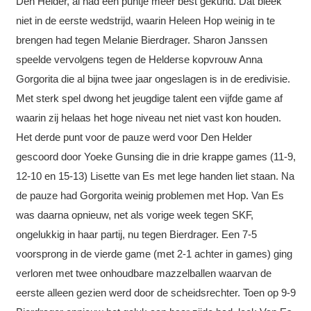
Den Helder, al had een puntje meer best gekund. Dat bleek
niet in de eerste wedstrijd, waarin Heleen Hop weinig in te
brengen had tegen Melanie Bierdrager. Sharon Janssen
speelde vervolgens tegen de Helderse kopvrouw Anna
Gorgorita die al bijna twee jaar ongeslagen is in de eredivisie.
Met sterk spel dwong het jeugdige talent een vijfde game af
waarin zij helaas het hoge niveau net niet vast kon houden.
Het derde punt voor de pauze werd voor Den Helder
gescoord door Yoeke Gunsing die in drie krappe games (11-9,
12-10 en 15-13) Lisette van Es met lege handen liet staan. Na
de pauze had Gorgorita weinig problemen met Hop. Van Es
was daarna opnieuw, net als vorige week tegen SKF,
ongelukkig in haar partij, nu tegen Bierdrager. Een 7-5
voorsprong in de vierde game (met 2-1 achter in games) ging
verloren met twee onhoudbare mazzelballen waarvan de
eerste alleen gezien werd door de scheidsrechter. Toen op 9-9