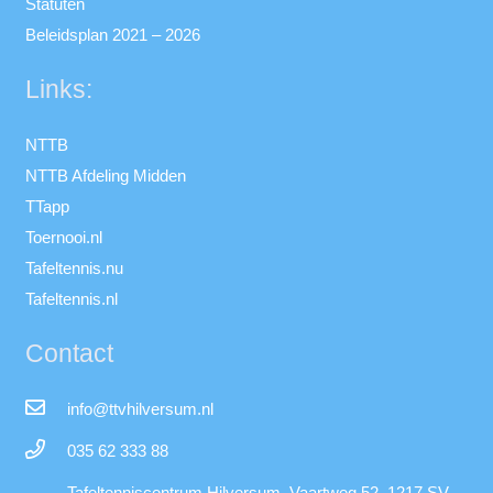
Statuten
Beleidsplan 2021 – 2026
Links:
NTTB
NTTB Afdeling Midden
TTapp
Toernooi.nl
Tafeltennis.nu
Tafeltennis.nl
Contact
info@ttvhilversum.nl
035 62 333 88
Tafeltenniscentrum Hilversum, Vaartweg 52, 1217 SV