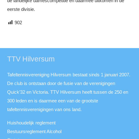
de landelijke damescompetitie en daarmee uitkomen in de
eerste divisie.
902
TTV Hilversum
Tafeltennisvereniging Hilversum bestaat sinds 1 januari 2007.
De club is ontstaan door de fusie van de verenigingen
Quick’32 en Victoria. TTV Hilversum heeft tussen de 250 en
300 leden en is daarmee een van de grootste
tafeltennisverenigingen van ons land.
Huishoudelijk reglement
Bestuursreglement Alcohol