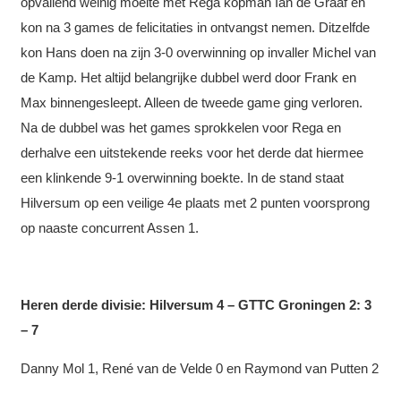
opvallend weinig moeite met Rega kopman Ian de Graaf en
kon na 3 games de felicitaties in ontvangst nemen. Ditzelfde
kon Hans doen na zijn 3-0 overwinning op invaller Michel van
de Kamp. Het altijd belangrijke dubbel werd door Frank en
Max binnengesleept. Alleen de tweede game ging verloren.
Na de dubbel was het games sprokkelen voor Rega en
derhalve een uitstekende reeks voor het derde dat hiermee
een klinkende 9-1 overwinning boekte. In de stand staat
Hilversum op een veilige 4e plaats met 2 punten voorsprong
op naaste concurrent Assen 1.
Heren derde divisie: Hilversum 4 – GTTC Groningen 2: 3
– 7
Danny Mol 1, René van de Velde 0 en Raymond van Putten 2