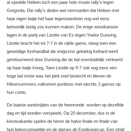
al speelde Heleen toch een paar hele mooie rally’s tegen
Gorgorita. Die rally’s deden wel vermoeden dat Heleen met
haar eigen batje het haar tegenstandster nog wel eens
behoorlijk lastig zou kunnen maken. De enige winstkansen
lagen in de partij van Lisette van Es tegen Yoeke Gunsing.
Lisette bracht het tot 7-7 in de vijfde game, sloeg toen een
geweldige forehandbal die enigszins gelukkig keihard werd
geretourneerd door Gunsing die de bal overduidelijk verkeerd
op haar batje kreeg. Toen Lisette op 9-7 ook nog eens een
hoge bal miste was het pleit snel beslecht en bleven de
Hilversummers volkomen puntloos met slechts 2 games op
hun conto.
De laatste wedstrijden van de heenronde worden op dezelfde
dag en tijd worden verspeeld. Op 20 december, dus in de
kerstvakantie spelen de heren de halve finale en finale van
hun bekercompetitie en de dames de Eredivisiecup. Een strijd