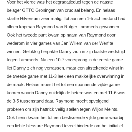
Voor het vierde was het degradatieduel tegen de naaste
belager GTTC Groningen van cruciaal belang. En helaas
startte Hilversum zeer matig. Tot aan een 1-5 achterstand had
alleen kopman Raymond van Rutger Lammerts gewonnen.
Ook het tweede punt kwam op naam van Raymond door
wederom in vier games van Jan Willem van der Werf te
winnen. Gelukkig herpakte Danny zich in zijn laatste wedstrijd
tegen Lammerts. Na een 10-7 voorsprong in de eerste game
liet Danny zich nog verrassen, maar een uitstekende winst in
de tweede game met 11-3 leek een makkelijke overwinning in
de maak. Helaas moest het tot een spannende vijfde game
komen waarin Danny duidelijk de betere was en met 11-6 was
de 3-5 tussenstand daar. Raymond mocht opvolgend
proberen om zijn hattrick veilig stellen tegen Wiljon Meints.
Ook hierin kwam het tot een beslissende vijfde game waarbij
een lichte blessure Raymond teveel hinderde om het initiatief