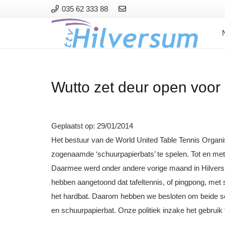
035 62 333 88
Wutto zet deur open voor
Geplaatst op:
29/01/2014
Het bestuur van de World United Table Tennis Organi
zogenaamde ‘schuurpapierbats’ te spelen. Tot en met 
Daarmee werd onder andere vorige maand in Hilver
hebben aangetoond dat tafeltennis, of pingpong, met 
het hardbat. Daarom hebben we besloten om beide soor
en schuurpapierbat. Onze politiek inzake het gebruik v