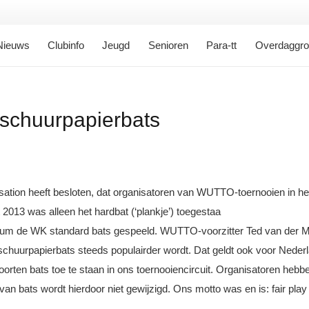
Nieuws
Clubinfo
Jeugd
Senioren
Para-tt
Overdaggr
 schuurpapierbats
sation heeft besloten, dat organisatoren van WUTTO-toernooien in h
2013 was alleen het hardbat (‘plankje’) toegestaa
sum de WK standard bats gespeeld. WUTTO-voorzitter Ted van der M
schuurpapierbats steeds populairder wordt. Dat geldt ook voor Neder
ten bats toe te staan in ons toernooiencircuit. Organisatoren hebbe
an bats wordt hierdoor niet gewijzigd. Ons motto was en is: fair play 