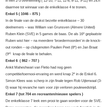
in een 2-3 overwinning ( 12-10, 7-11, 11-8, 8-11, 9-11) en zich
daarmee tot winnaar van de enkelklasse 4 te tronen.
Enkel 5 ( 1046 – 875 )
In de finale van de drukst bezette enkelklasse – 30
deelnemers – was William van Grunsven (Almere United)
e
Ruben Klein (SVE) in 5 games de baas. De als 16
geplaatste
Ruben wist hier – na meerdere ‘broedermoorden’ in de knock-
e
out ronden – op clubgenoten Paulien Peet (8
) en Jan Braat
e)
(9
knap de finale te behalen.
Enkel 6 ( 862 – 707 )
Ankit Maheshwari van Fletio had nog geen
e
competitie/toernooi-ervaring en werd knap 2
in de Enkel 6.
Simon Klees was scherp in zijn finale tegen Rob Uijterwaal (3-
0) waar hij revanche nam voor zijn verloren poulewedstrijd.
Enkel 7 (tot 704 en recreanten/nieuwe spelers )
De enkelklasse 7 leek een prooi te gaan worden voor de SVE.