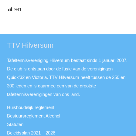
941
TTV Hilversum
Tafeltennisvereniging Hilversum bestaat sinds 1 januari 2007.
De club is ontstaan door de fusie van de verenigingen
Quick’32 en Victoria. TTV Hilversum heeft tussen de 250 en
300 leden en is daarmee een van de grootste
tafeltennisverenigingen van ons land.
Huishoudelijk reglement
Bestuursreglement Alcohol
Statuten
Beleidsplan 2021 – 2026