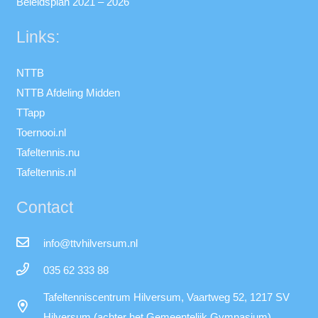
Beleidsplan 2021 – 2026
Links:
NTTB
NTTB Afdeling Midden
TTapp
Toernooi.nl
Tafeltennis.nu
Tafeltennis.nl
Contact
info@ttvhilversum.nl
035 62 333 88
Tafeltenniscentrum Hilversum, Vaartweg 52, 1217 SV
Hilversum (achter het Gemeentelijk Gymnasium)