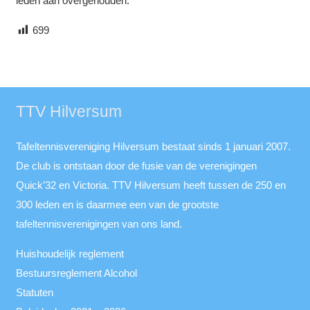
leden aan overgehouden.
699
TTV Hilversum
Tafeltennisvereniging Hilversum bestaat sinds 1 januari 2007.
De club is ontstaan door de fusie van de verenigingen
Quick’32 en Victoria. TTV Hilversum heeft tussen de 250 en
300 leden en is daarmee een van de grootste
tafeltennisverenigingen van ons land.
Huishoudelijk reglement
Bestuursreglement Alcohol
Statuten