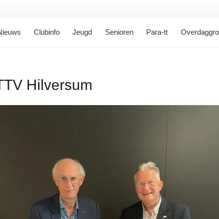
Nieuws
Clubinfo
Jeugd
Senioren
Para-tt
Overdaggr
TTV Hilversum