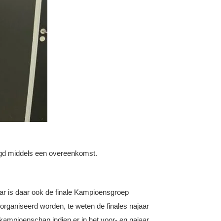
egd middels een overeenkomst.
aar is daar ook de finale Kampioensgroep
eorganiseerd worden, te weten de finales najaar
kampioenschap indien er in het voor- en najaar