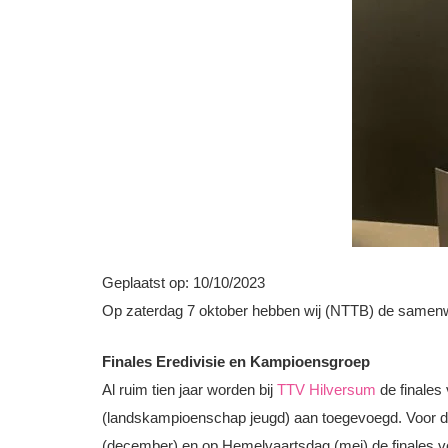
Geplaatst op:
10/10/2023
Op zaterdag 7 oktober hebben wij (NTTB) de samenw
Finales Eredivisie en Kampioensgroep
Al ruim tien jaar worden bij
TTV Hilversum
de finales
(landskampioenschap jeugd) aan toegevoegd. Voor de Er
(december) en op Hemelvaartsdag (mei) de finales voo