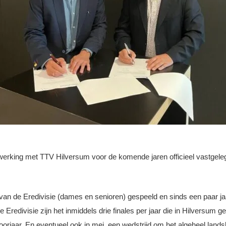
erking met TTV Hilversum voor de komende jaren officieel vastgel
 van de Eredivisie (dames en senioren) gespeeld en sinds een paar j
edivisie zijn het inmiddels drie finales per jaar die in Hilversum g
rjaar. En eventueel ook in mei, een wedstrijd om het algeheel lands