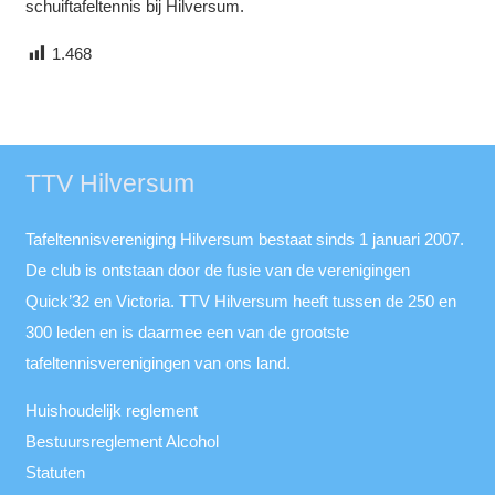
schuiftafeltennis bij Hilversum.
1.468
TTV Hilversum
Tafeltennisvereniging Hilversum bestaat sinds 1 januari 2007.
De club is ontstaan door de fusie van de verenigingen
Quick’32 en Victoria. TTV Hilversum heeft tussen de 250 en
300 leden en is daarmee een van de grootste
tafeltennisverenigingen van ons land.
Huishoudelijk reglement
Bestuursreglement Alcohol
Statuten