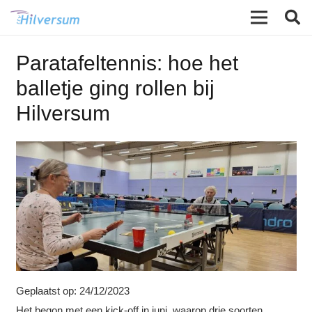
Paratafeltennis: hoe het
balletje ging rollen bij
Hilversum
Geplaatst op:
24/12/2023
Het begon met een kick-off in juni, waarop drie soorten