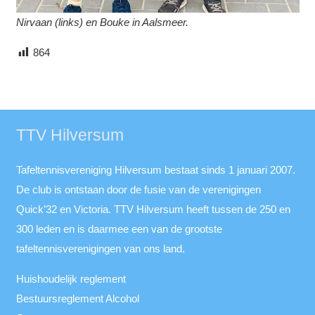
Nirvaan (links) en Bouke in Aalsmeer.
864
TTV Hilversum
Tafeltennisvereniging Hilversum bestaat sinds 1 januari 2007.
De club is ontstaan door de fusie van de verenigingen
Quick’32 en Victoria. TTV Hilversum heeft tussen de 250 en
300 leden en is daarmee een van de grootste
tafeltennisverenigingen van ons land.
Huishoudelijk reglement
Bestuursreglement Alcohol