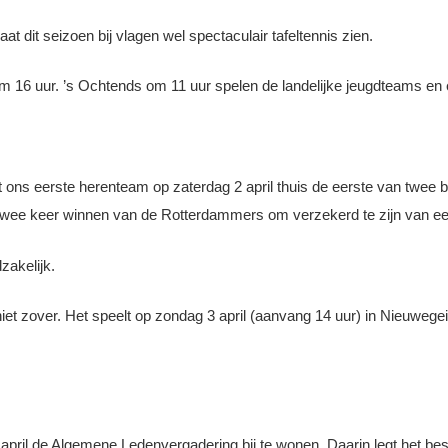
aat dit seizoen bij vlagen wel spectaculair tafeltennis zien.
m 16 uur. ’s Ochtends om 11 uur spelen de landelijke jeugdteams en 
t ons eerste herenteam op zaterdag 2 april thuis de eerste van twee b
twee keer winnen van de Rotterdammers om verzekerd te zijn van een 
zakelijk.
 zover. Het speelt op zondag 3 april (aanvang 14 uur) in Nieuwegein 
pril de Algemene Ledenvergadering bij te wonen. Daarin legt het bes