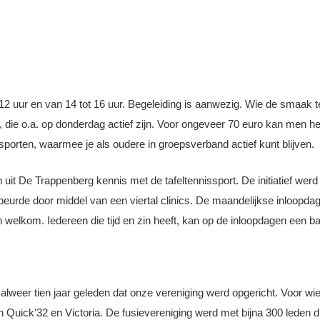
12 uur en van 14 tot 16 uur. Begeleiding is aanwezig. Wie de smaak t
die o.a. op donderdag actief zijn. Voor ongeveer 70 euro kan men het 
orten, waarmee je als oudere in groepsverband actief kunt blijven.
uit De Trappenberg kennis met de tafeltennissport. De initiatief we
rde door middel van een viertal clinics. De maandelijkse inloopdagen
 welkom. Iedereen die tijd en zin heeft, kan op de inloopdagen een ba
e
 alweer tien jaar geleden dat onze vereniging werd opgericht. Voor wi
 Quick’32 en Victoria. De fusievereniging werd met bijna 300 leden di