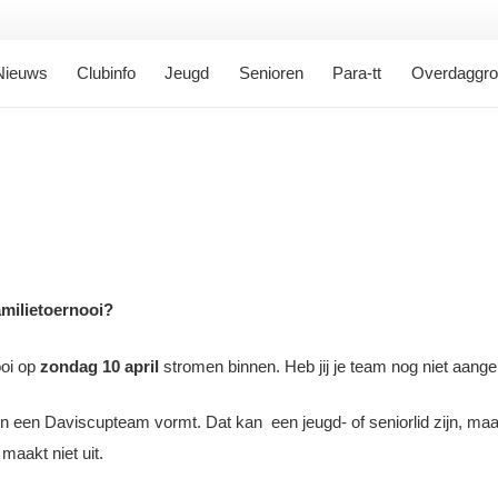
Nieuws
Clubinfo
Jeugd
Senioren
Para-tt
Overdaggr
amilietoernooi?
ooi op
zondag 10 april
stromen binnen. Heb jij je team nog niet aange
en een Daviscupteam vormt. Dat kan
een jeugd- of seniorlid zijn, m
 maakt niet uit.