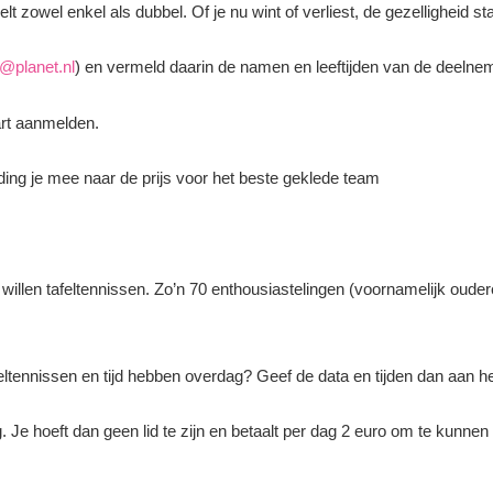
 zowel enkel als dubbel. Of je nu wint of verliest, de gezelligheid st
t@planet.nl
) en vermeld daarin de namen en leeftijden van de deeln
aart aanmelden.
t, ding je mee naar de prijs voor het beste geklede team
llen tafeltennissen. Zo’n 70 enthousiastelingen (voornamelijk oudere
feltennissen en tijd hebben overdag? Geef de data en tijden dan aan h
 Je hoeft dan geen lid te zijn en betaalt per dag 2 euro om te kunnen