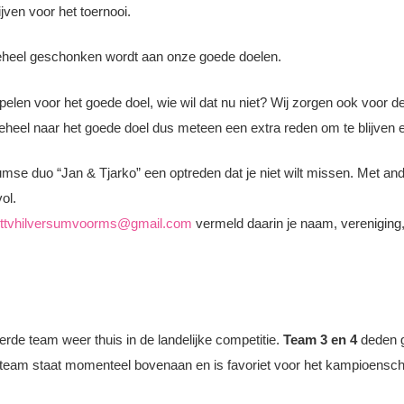
jven voor het toernooi.
 geheel geschonken wordt aan onze goede doelen.
elen voor het goede doel, wie wil dat nu niet? Wij zorgen ook voor 
eheel naar het goede doel dus meteen een extra reden om te blijven e
umse duo “Jan & Tjarko” een optreden dat je niet wilt missen. Met a
ol.
ttvhilversumvoorms@gmail.com
vermeld daarin je naam, vereniging, 
rde team weer thuis in de landelijke competitie.
Team 3 en 4
deden g
eam staat momenteel bovenaan en is favoriet voor het kampioenscha