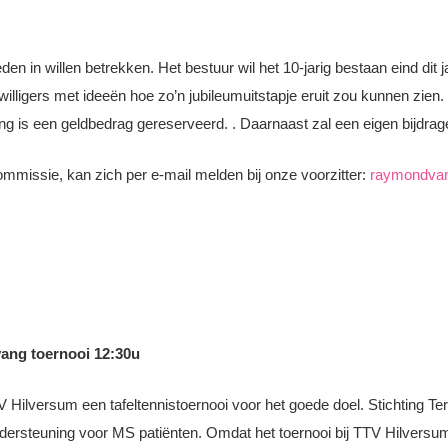
den in willen betrekken. Het bestuur wil het 10-jarig bestaan eind dit 
igers met ideeën hoe zo’n jubileumuitstapje eruit zou kunnen zien. En
ng is een geldbedrag gereserveerd. . Daarnaast zal een eigen bijdr
ommissie, kan zich per e-mail melden bij onze voorzitter:
raymondvan
 toernooi 12:30u
TV Hilversum een tafeltennistoernooi voor het goede doel. Stichting Ter
rsteuning voor MS patiënten. Omdat het toernooi bij TTV Hilversum w