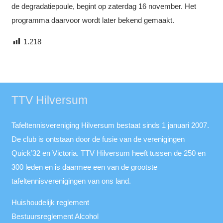
de degradatiepoule, begint op zaterdag 16 november. Het
programma daarvoor wordt later bekend gemaakt.
1.218
TTV Hilversum
Tafeltennisvereniging Hilversum bestaat sinds 1 januari 2007.
De club is ontstaan door de fusie van de verenigingen
Quick’32 en Victoria. TTV Hilversum heeft tussen de 250 en
300 leden en is daarmee een van de grootste
tafeltennisverenigingen van ons land.
Huishoudelijk reglement
Bestuursreglement Alcohol