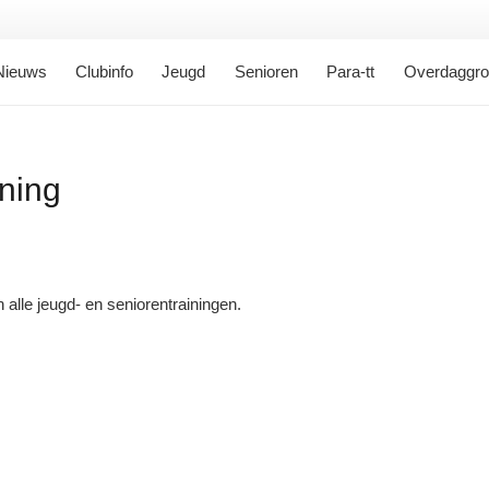
Nieuws
Clubinfo
Jeugd
Senioren
Para-tt
Overdaggr
ining
 alle jeugd- en seniorentrainingen.