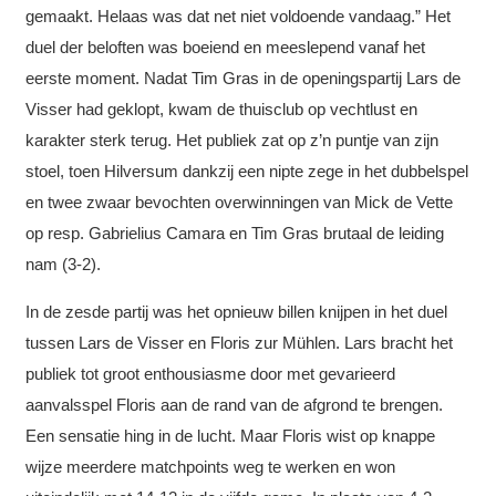
gemaakt. Helaas was dat net niet voldoende vandaag.” Het
duel der beloften was boeiend en meeslepend vanaf het
eerste moment. Nadat Tim Gras in de openingspartij Lars de
Visser had geklopt, kwam de thuisclub op vechtlust en
karakter sterk terug. Het publiek zat op z’n puntje van zijn
stoel, toen Hilversum dankzij een nipte zege in het dubbelspel
en twee zwaar bevochten overwinningen van Mick de Vette
op resp. Gabrielius Camara en Tim Gras brutaal de leiding
nam (3-2).
In de zesde partij was het opnieuw billen knijpen in het duel
tussen Lars de Visser en Floris zur Mühlen. Lars bracht het
publiek tot groot enthousiasme door met gevarieerd
aanvalsspel Floris aan de rand van de afgrond te brengen.
Een sensatie hing in de lucht. Maar Floris wist op knappe
wijze meerdere matchpoints weg te werken en won