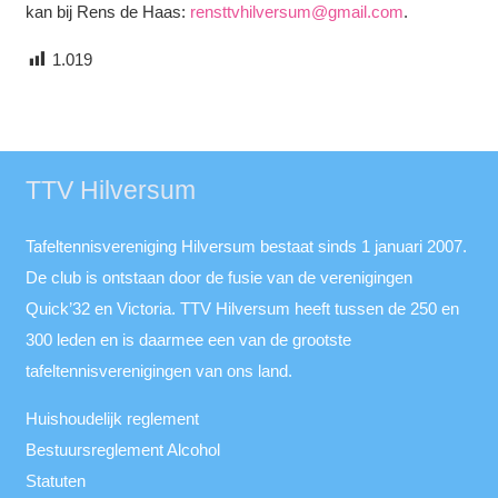
kan bij Rens de Haas:
rensttvhilversum@gmail.com
.
1.019
TTV Hilversum
Tafeltennisvereniging Hilversum bestaat sinds 1 januari 2007.
De club is ontstaan door de fusie van de verenigingen
Quick’32 en Victoria. TTV Hilversum heeft tussen de 250 en
300 leden en is daarmee een van de grootste
tafeltennisverenigingen van ons land.
Huishoudelijk reglement
Bestuursreglement Alcohol
Statuten