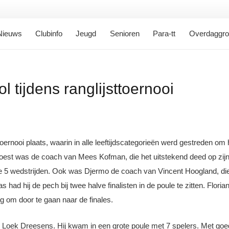
Nieuws
Clubinfo
Jeugd
Senioren
Para-tt
Overdaggr
 tijdens ranglijsttoernooi
rnooi plaats, waarin in alle leeftijdscategorieën werd gestreden om
oest was de coach van Mees Kofman, die het uitstekend deed op zijn e
de 5 wedstrijden. Ook was Djermo de coach van Vincent Hoogland, die
as had hij de pech bij twee halve finalisten in de poule te zitten. Flo
g om door te gaan naar de finales.
oek Dreesens. Hij kwam in een grote poule met 7 spelers. Met goed sp