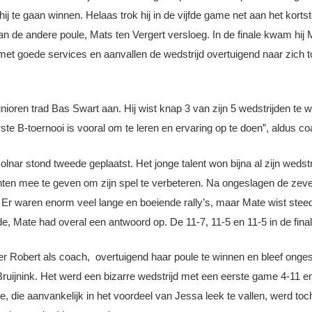
 te gaan winnen. Helaas trok hij in de vijfde game net aan het korts
van de andere poule, Mats ten Vergert versloeg. In de finale kwam hi
e met goede services en aanvallen de wedstrijd overtuigend naar zich
unioren trad Bas Swart aan. Hij wist knap 3 van zijn 5 wedstrijden t
erste B-toernooi is vooral om te leren en ervaring op te doen”, aldus 
olnar stond tweede geplaatst. Het jonge talent won bijna al zijn wed
ten mee te geven om zijn spel te verbeteren. Na ongeslagen de ze
. Er waren enorm veel lange en boeiende rally’s, maar Mate wist steeds
 Mate had overal een antwoord op. De 11-7, 11-5 en 11-5 in de final
er Robert als coach, overtuigend haar poule te winnen en bleef ongesla
ruijnink. Het werd een bizarre wedstrijd met een eerste game 4-11 
die aanvankelijk in het voordeel van Jessa leek te vallen, werd toc