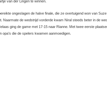
artje van der Lingen te winnen.
ereikte ongeslagen de halve finale, die ze overtuigend won van Suze Di
. Naarmate de wedstrijd vorderde kwam Niral steeds beter in de wedstri
Helaas ging de game met 17-15 naar Rianne. Met twee eerste plaatse
en opa’s die de spelers kwamen aanmoedigen.