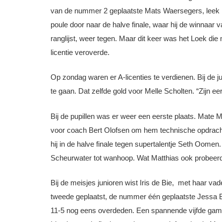
van de nummer 2 geplaatste Mats Waersegers, leek hij
poule door naar de halve finale, waar hij de winnaar 
ranglijst, weer tegen. Maar dit keer was het Loek di
licentie veroverde.
Op zondag waren er A-licenties te verdienen. Bij de j
te gaan. Dat zelfde gold voor Melle Scholten. “Zijn e
Bij de pupillen was er weer een eerste plaats. Mate M
voor coach Bert Olofsen om hem technische opdrach
hij in de halve finale tegen supertalentje Seth Oomen
Scheurwater tot wanhoop. Wat Matthias ook probeerde,
Bij de meisjes junioren wist Iris de Bie, met haar vad
tweede geplaatst, de nummer één geplaatste Jessa B
11-5 nog eens overdeden. Een spannende vijfde game, 