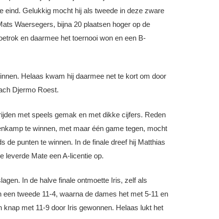
te eind. Gelukkig mocht hij als tweede in deze zware
j Mats Waersegers, bijna 20 plaatsen hoger op de
 toetrok en daarmee het toernooi won en een B-
e winnen. Helaas kwam hij daarmee net te kort om door
coach Djermo Roest.
strijden met speels gemak en met dikke cijfers. Reden
venkamp te winnen, met maar één game tegen, mocht
 de punten te winnen. In de finale dreef hij Matthias
e leverde Mate een A-licentie op.
gen. In de halve finale ontmoette Iris, zelf als
en een tweede 11-4, waarna de dames het met 5-11 en
h knap met 11-9 door Iris gewonnen. Helaas lukt het