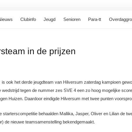
Nieuws
Clubinfo
Jeugd
Senioren
Para-tt
Overdaggr
steam in de prijzen
C is ook het derde jeugdteam van Hilversum zaterdag kampioen geword
e wedstrijd tegen de nummer zes SVE 4 een zo hoog mogelijke score 
 tegen Huizen. Daardoor eindigde Hilversum met twee punten voorspr
 de starterscompetitie behaalden Mallika, Jasper, Oliver en Lilian de 
ur) de nieuwe teamsamenstelling bekendgemaakt.