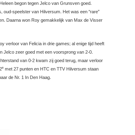
g? Heleen begon tegen Jelco van Grunsven goed.
as, oud-speelster van Hilversum. Het was een “rare”
vijven. Daarna won Roy gemakkelijk van Max de Visser
verloor van Felicia in drie games; al enige tijd heeft
gen Jelco zeer goed met een voorsprong van 2-0.
achterstand van 0-2 kwam zij goed terug, maar verloor
e
2
met 27 punten en HTC en TTV Hilversum staan
naar de Nr. 1 In Den Haag.