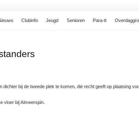
Nieuws
Clubinfo
Jeugd
Senioren
Para-tt
Overdaggr
standers
n dichter bij de tweede plek te komen, die recht geeft op plaatsing v
 vloer bij Almeerspin.