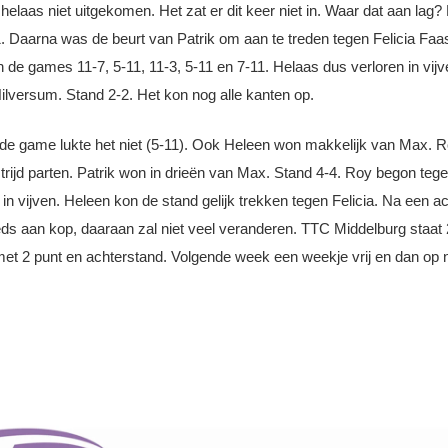
helaas niet uitgekomen. Het zat er dit keer niet in. Waar dat aan la
11. Daarna was de beurt van Patrik om aan te treden tegen Felicia Fa
an de games 11-7, 5-11, 11-3, 5-11 en 7-11. Helaas dus verloren in 
ilversum. Stand 2-2. Het kon nog alle kanten op.
fde game lukte het niet (5-11). Ook Heleen won makkelijk van Max. Roy 
dstrijd parten. Patrik won in drieën van Max. Stand 4-4. Roy begon te
g in vijven. Heleen kon de stand gelijk trekken tegen Felicia. Na een 
eds aan kop, daaraan zal niet veel veranderen. TTC Middelburg staat 
et 2 punt en achterstand. Volgende week een weekje vrij en dan op 