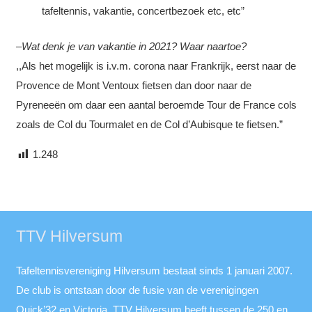
tafeltennis, vakantie, concertbezoek etc, etc”
–
Wat denk je van vakantie in 2021? Waar naartoe?
,,Als het mogelijk is i.v.m. corona naar Frankrijk, eerst naar de
Provence de Mont Ventoux fietsen dan door naar de
Pyreneeën om daar een aantal beroemde Tour de France cols
zoals de Col du Tourmalet en de Col d’Aubisque te fietsen.”
1.248
TTV Hilversum
Tafeltennisvereniging Hilversum bestaat sinds 1 januari 2007.
De club is ontstaan door de fusie van de verenigingen
Quick’32 en Victoria. TTV Hilversum heeft tussen de 250 en