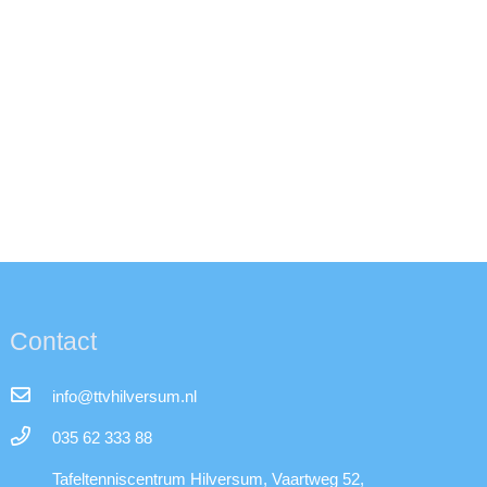
Contact
info@ttvhilversum.nl
035 62 333 88
Tafeltenniscentrum Hilversum, Vaartweg 52,