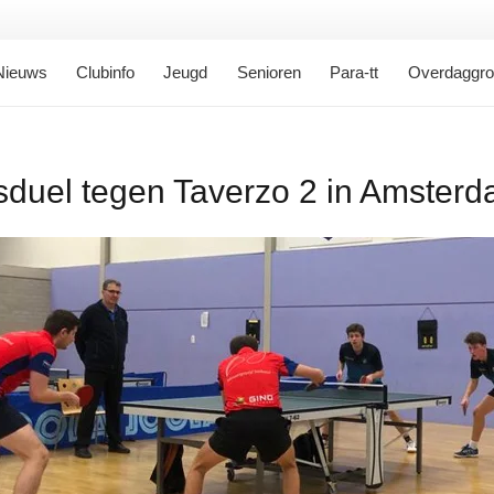
Nieuws
Clubinfo
Jeugd
Senioren
Para-tt
Overdaggr
gsduel tegen Taverzo 2 in Amster