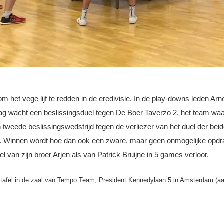
om het vege lijf te redden in de eredivisie. In de play-downs leden A
g wacht een beslissingsduel tegen De Boer Taverzo 2, het team waar
weede beslissingswedstrijd tegen de verliezer van het duel der beide 
eit. Winnen wordt hoe dan ook een zware, maar geen onmogelijke opdra
l van zijn broer Arjen als van Patrick Bruijne in 5 games verloor.
 tafel in de zaal van Tempo Team, President Kennedylaan 5 in Amsterdam (aa