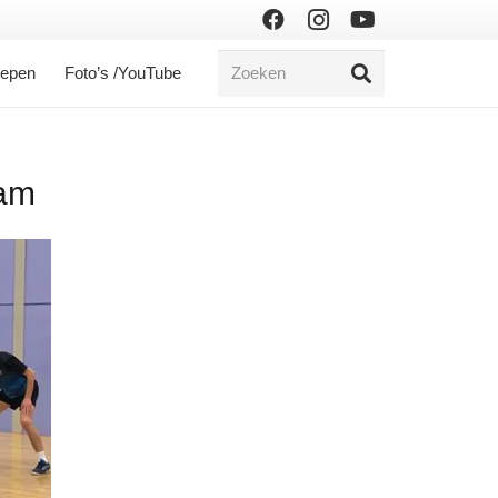
oepen
Foto’s /YouTube
dam