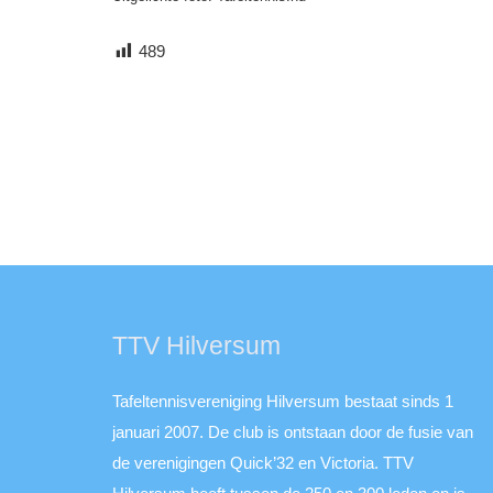
489
TTV Hilversum
Tafeltennisvereniging Hilversum bestaat sinds 1
januari 2007. De club is ontstaan door de fusie van
de verenigingen Quick’32 en Victoria. TTV