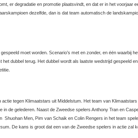
mt, er degradatie en promotie plaatsvindt, en dat er in het voorjaar 
arskampioen dezelfde, dan is dat team automatisch de landskampioen
el gespeeld moet worden. Scenario’s met en zonder, en één waarbij het
mt het dubbel terug. Het dubbel wordt als laatste wedstrijd gespeeld 
itie.
actie tegen Klimaatstars uit Middelstum. Het team van Klimaatstars 
se in de gelederen. Naast de Zweedse spelers Anthony Tran en Casp
jven Shuohan Men, Pim van Schaik en Colin Rengers in het team spele
lversum. De kans is groot dat een van de Zweedse spelers in actie zal