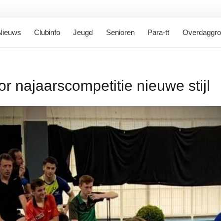
Nieuws
Clubinfo
Jeugd
Senioren
Para-tt
Overdaggr
r najaarscompetitie nieuwe stijl