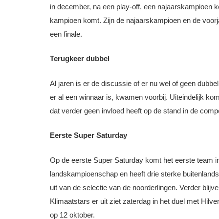
in december, na een play-off, een najaarskampioen ko
kampioen komt. Zijn de najaarskampioen en de voorja
een finale.
Terugkeer dubbel
Al jaren is er de discussie of er nu wel of geen dubb
er al een winnaar is, kwamen voorbij. Uiteindelijk ko
dat verder geen invloed heeft op de stand in de compet
Eerste Super Saturday
Op de eerste Super Saturday komt het eerste team in 
landskampioenschap en heeft drie sterke buitenland
uit van de selectie van de noorderlingen. Verder bli
Klimaatstars er uit ziet zaterdag in het duel met Hi
op 12 oktober.