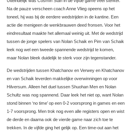
Uiteindelijk was Cosmin Stan in de vijfde game veel sterker.
Na de pauze verscheen coach Anne Vlieg opeens op het
toneel, hij was bij de eerdere wedstrijden in de kantine. Een
actie die menigeen de wenkbrauwen deed fronsen. Voor het
eindresultaat maakte het allemaal weinig uit. Met de wedstrijd
tussen de jonge spelers van Nolan Schaik en Pim van Schaik
leek nog wel een tweede spannende wedstrijd te komen,
maar Nolan bleek duidelijk te sterk voor zijn tegenstander.
De wedstrijden tussen Khatchanov en Verwey en Khatchanov
en van Schaik leverden makkelijke overwinningen op voor
Hilversum. Alleen het duel tussen Shuohan Men en Nolan
Schultz was nog spannend. Daar leek het niet op, want Nolan
stond binnen ‘no time’ op een 0-2 voorsprong in games en een
1-7 voorsprong. Men trok nog even alle registers open en wist
de derde en daarna ook de vierde game naar zich toe te
trekken. In de vijfde ging het gelijk op. Een time-out aan het