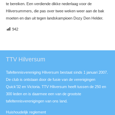
te bereiken. Een verdiende dikke nederlaag voor de
Hilversummers, die pas over twee weken weer aan de bak
moeten en dan uit tegen landskampioen Dozy Den Helder.
942
TTV Hilversum
Tafeltennisvereniging Hilversum bestaat sinds 1 januari 2007.
De club is ontstaan door de fusie van de verenigingen
Quick’32 en Victoria. TTV Hilversum heeft tussen de 250 en
300 leden en is daarmee een van de grootste
tafeltennisverenigingen van ons land.
Huishoudelijk reglement