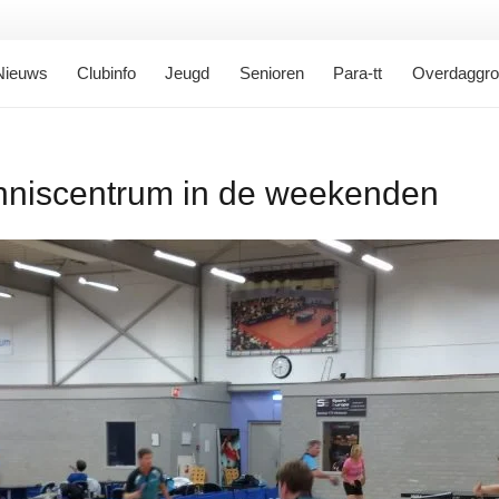
Nieuws
Clubinfo
Jeugd
Senioren
Para-tt
Overdaggr
tenniscentrum in de weekenden