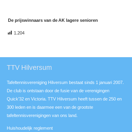
De prijswinnaars van de AK lagere senioren
1.204
TTV Hilversum
Tafeltennisvereniging Hilversum bestaat sinds 1 januari 2007.
De club is ontstaan door de fusie van de verenigingen
Quick’32 en Victoria. TTV Hilversum heeft tussen de 250 en
300 leden en is daarmee een van de grootste
tafeltennisverenigingen van ons land.
Huishoudelijk reglement