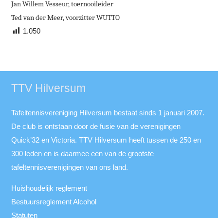
Jan Willem Vesseur, toernooileider
Ted van der Meer, voorzitter WUTTO
1.050
TTV Hilversum
Tafeltennisvereniging Hilversum bestaat sinds 1 januari 2007.
De club is ontstaan door de fusie van de verenigingen
Quick’32 en Victoria. TTV Hilversum heeft tussen de 250 en
300 leden en is daarmee een van de grootste
tafeltennisverenigingen van ons land.
Huishoudelijk reglement
Bestuursreglement Alcohol
Statuten