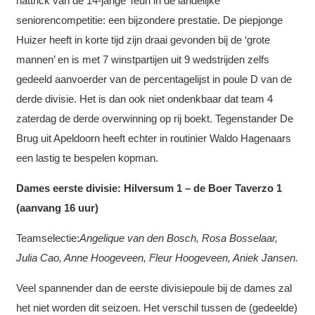
hattrick van de 14-jarige Teun in de landelijke
seniorencompetitie: een bijzondere prestatie. De piepjonge
Huizer heeft in korte tijd zijn draai gevonden bij de ‘grote
mannen’ en is met 7 winstpartijen uit 9 wedstrijden zelfs
gedeeld aanvoerder van de percentagelijst in poule D van de
derde divisie. Het is dan ook niet ondenkbaar dat team 4
zaterdag de derde overwinning op rij boekt. Tegenstander De
Brug uit Apeldoorn heeft echter in routinier Waldo Hagenaars
een lastig te bespelen kopman.
Dames eerste divisie: Hilversum 1 – de Boer Taverzo 1
(aanvang 16 uur)
Teamselectie:
Angelique van den Bosch, Rosa Bosselaar,
Julia Cao, Anne Hoogeveen, Fleur Hoogeveen, Aniek Jansen.
Veel spannender dan de eerste divisiepoule bij de dames zal
het niet worden dit seizoen. Het verschil tussen de (gedeelde)