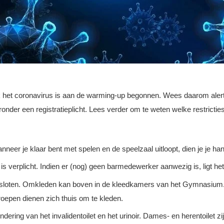
k het coronavirus is aan de warming-up begonnen. Wees daarom alert!
er een registratieplicht. Lees verder om te weten welke restricties er 
er je klaar bent met spelen en de speelzaal uitloopt, dien je je han
 verplicht. Indien er (nog) geen barmedewerker aanwezig is, ligt het r
loten. Omkleden kan boven in de kleedkamers van het Gymnasium. D
oepen dienen zich thuis om te kleden.
ndering van het invalidentoilet en het urinoir. Dames- en herentoilet z