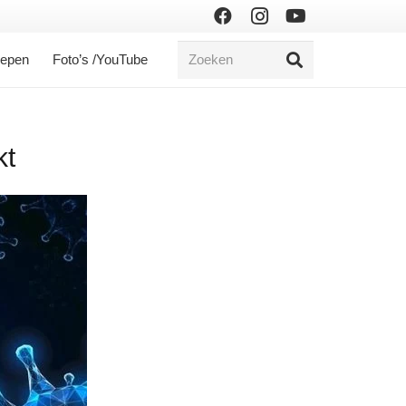
oepen
Foto’s /YouTube
kt