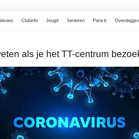
Nieuws
Clubinfo
Jeugd
Senioren
Para-tt
Overdaggr
weten als je het TT-centrum bezoe