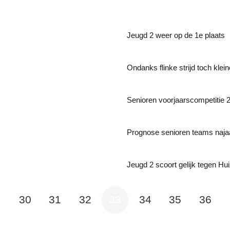
Jeugd 2 weer op de 1e plaats
Ondanks flinke strijd toch klei
Senioren voorjaarscompetitie 
Prognose senioren teams naja
Jeugd 2 scoort gelijk tegen Hu
…
30
31
32
33
34
35
36