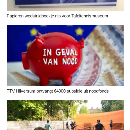
Papieren wedstrijdboekje rijp voor Tafeltennismuseum
TTV Hilversum ontvangt €4000 subsidie uit noodfonds